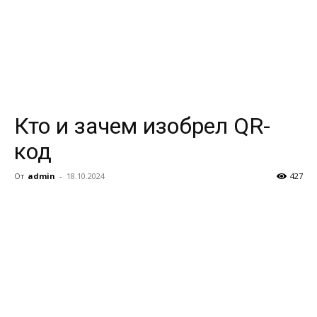
Кто и зачем изобрел QR-
код
От
admin
-
18.10.2024
427