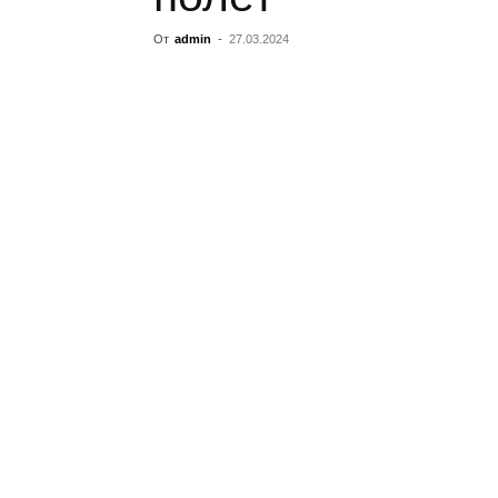
От
admin
-
27.03.2024