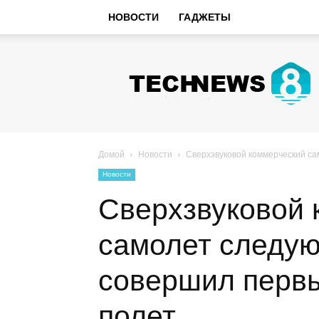
НОВОСТИ
ГАДЖЕТЫ
Hi-
Tech
Новости
sniperman.ru
Домой
Новости
Сверхзвуковой коммерческий с
Новости
Сверхзвуковой 
самолет следую
совершил перв
полет