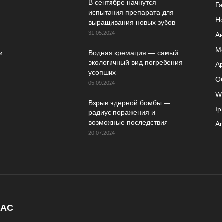
В сентябре начнутся
Г
испытания препарата для
Н
выращивания новых зубов
31.05.2024
А
М
и
Водная кремация — самый
S
экологичный вид погребения
A
усопших
О
05.09.2024
W
Взрыв ядерной бомбы —
I
радиус поражения и
возможные последствия
An
20.07.2024
НАС