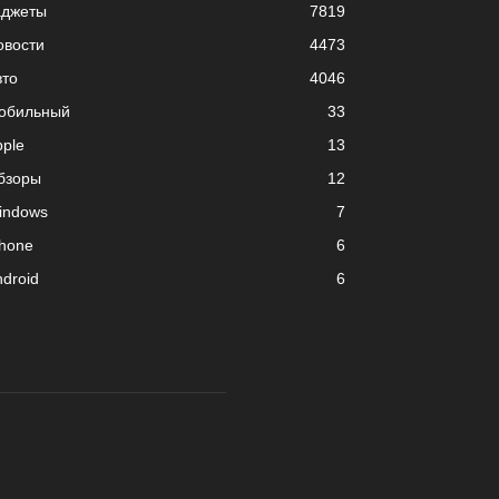
аджеты
7819
овости
4473
вто
4046
обильный
33
pple
13
бзоры
12
indows
7
phone
6
droid
6