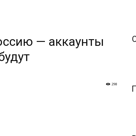
оссию — аккаунты
будут
298