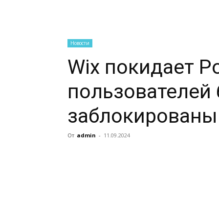
Новости
Wix покидает Р
пользователей 
заблокированы
От
admin
-
11.09.2024