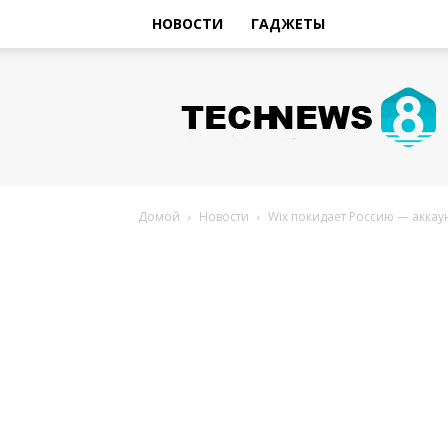
НОВОСТИ
ГАДЖЕТЫ
Hi-
Tech
Новости
sniperman.ru
Домой
Новости
Wix покидает Россию — аккау