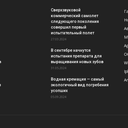
Сверхзвуковой
Г
коммерческий самолет
Н
следующего поколения
совершил первый
А
испытательный полет
М
27.03.2024
A
В сентябре начнутся
О
испытания препарата для
в
выращивания новых зубов
W
31.05.2024
I
Водная кремация — самый
A
з
экологичный вид погребения
усопших
05.09.2024