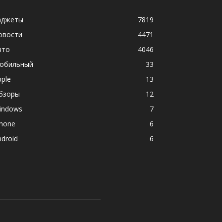
аджеты
7819
овости
4471
вто
4046
обильный
33
pple
13
бзоры
12
indows
7
phone
6
ndroid
6