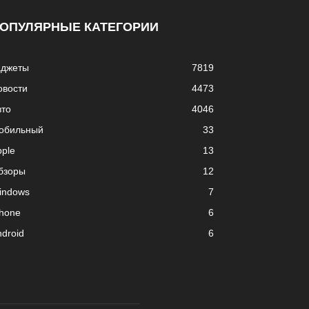
ОПУЛЯРНЫЕ КАТЕГОРИИ
аджеты
7819
овости
4473
вто
4046
обильный
33
pple
13
бзоры
12
indows
7
phone
6
droid
6