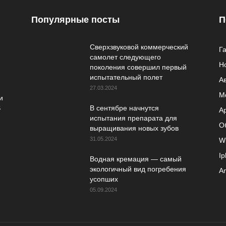
Популярные посты
П
Сверхзвуковой коммерческий
Г
самолет следующего
Н
поколения совершил первый
испытательный полет
А
27.03.2024
М
и
S
В сентябре начнутся
A
испытания препарата для
О
выращивания новых зубов
31.05.2024
W
I
Водная кремация — самый
экологичный вид погребения
An
усопших
05.09.2024