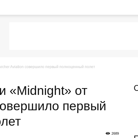
Archer Aviation совершило первый полноценный полет
 «Midnight» от
 совершило первый
олет
2689