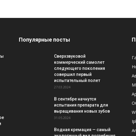
Популярные посты
П
ты
Сверхзвуковой
Г
коммерческий самолет
Н
следующего поколения
совершил первый
А
испытательный полет
М
27.03.2024
-
A
В сентябре начнутся
О
испытания препарата для
выращивания новых зубов
W
ое
31.05.2024
I
м
Водная кремация — самый
A
экологичный вид погребения