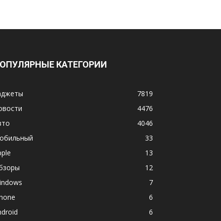
ОПУЛЯРНЫЕ КАТЕГОРИИ
аджеты
7819
овости
4476
вто
4046
обильный
33
pple
13
бзоры
12
indows
7
phone
6
ndroid
6