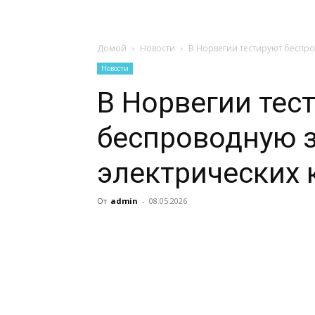
Домой
Новости
В Норвегии тестируют беспро
Новости
В Норвегии тес
беспроводную з
электрических 
От
admin
-
08.05.2026