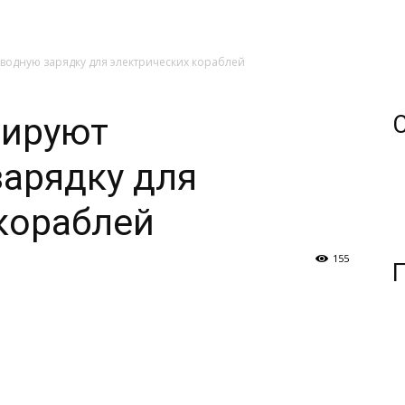
водную зарядку для электрических кораблей
тируют
арядку для
кораблей
155