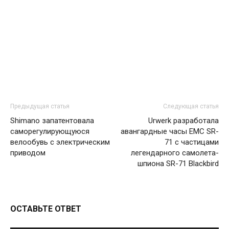
Предыдущая статья
Следующая статья
Shimano запатентовала
Urwerk разработала
саморегулирующуюся
авангардные часы EMC SR-
велообувь с электрическим
71 с частицами
приводом
легендарного самолета-
шпиона SR-71 Blackbird
ОСТАВЬТЕ ОТВЕТ