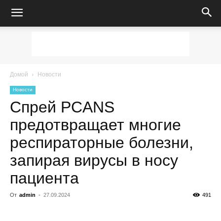
Домой
Новости
Новости
Спрей PCANS
предотвращает многие
респираторные болезни,
запирая вирусы в носу
пациента
От
admin
-
27.09.2024
491