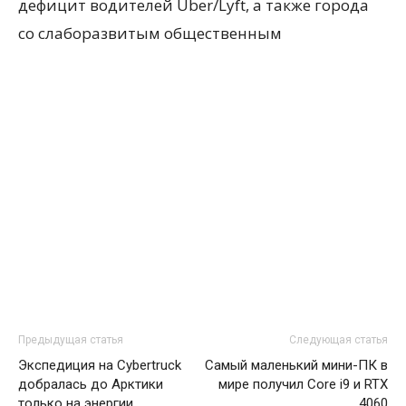
дефицит водителей Uber/Lyft, а также города
со слаборазвитым общественным
Предыдущая статья
Следующая статья
Экспедиция на Cybertruck
Самый маленький мини-ПК в
добралась до Арктики
мире получил Core i9 и RTX
только на энергии
4060