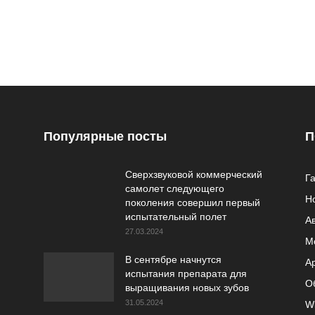
Популярные посты
П
Сверхзвуковой коммерческий
Г
самолет следующего
Н
поколения совершил первый
испытательный полет
А
27.03.2024
М
В сентябре начнутся
A
испытания препарата для
О
выращивания новых зубов
31.05.2024
W