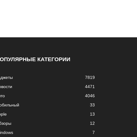
ОПУЛЯРНЫЕ КАТЕГОРИИ
аджеты
7819
овости
4471
вто
4046
обильный
33
pple
13
бзоры
12
indows
7