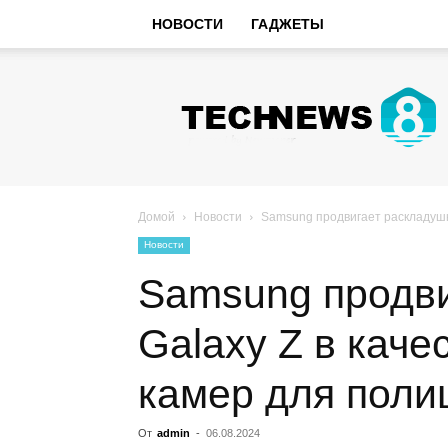
НОВОСТИ
ГАДЖЕТЫ
Hi-
Tech
Новости
sniperman.ru
Домой
Новости
Samsung продвигает раскладушк
Новости
Samsung продви
Galaxy Z в каче
камер для поли
От
admin
-
06.08.2024