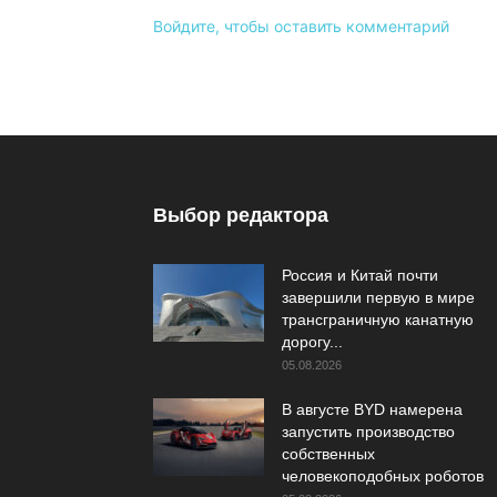
Войдите, чтобы оставить комментарий
Выбор редактора
Россия и Китай почти
завершили первую в мире
трансграничную канатную
дорогу...
05.08.2026
В августе BYD намерена
запустить производство
собственных
человекоподобных роботов