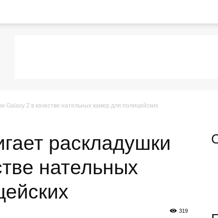
и Galaxy Z в качестве нательных камер для полицейских
гает раскладушки
стве нательных
цейских
319