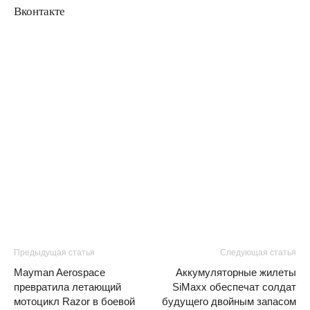
Вконтакте
Предыдущая статья
Следующая статья
Mayman Aerospace
Аккумуляторные жилеты
превратила летающий
SiMaxx обеспечат солдат
мотоцикл Razor в боевой
будущего двойным запасом