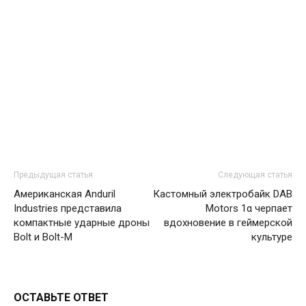
Предыдущая статья
Следующая статья
Американская Anduril
Кастомный электробайк DAB
Industries представила
Motors 1α черпает
компактные ударные дроны
вдохновение в геймерской
Bolt и Bolt-M
культуре
ОСТАВЬТЕ ОТВЕТ