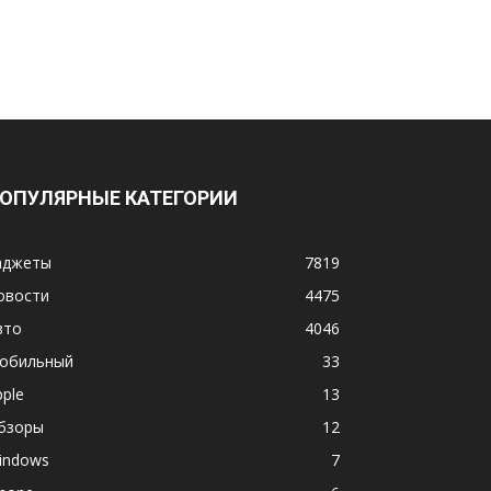
ОПУЛЯРНЫЕ КАТЕГОРИИ
аджеты
7819
овости
4475
вто
4046
обильный
33
pple
13
бзоры
12
indows
7