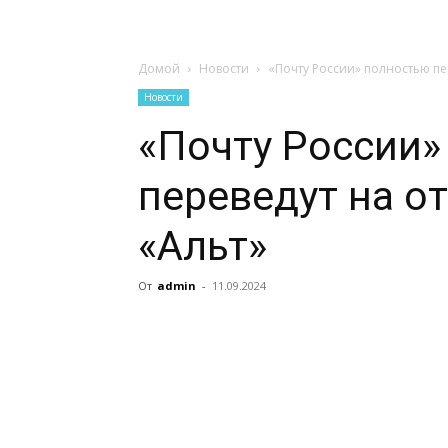
Домой
Новости
«Почту России» полностью пе
Новости
«Почту России»
переведут на о
«Альт»
От
admin
-
11.09.2024