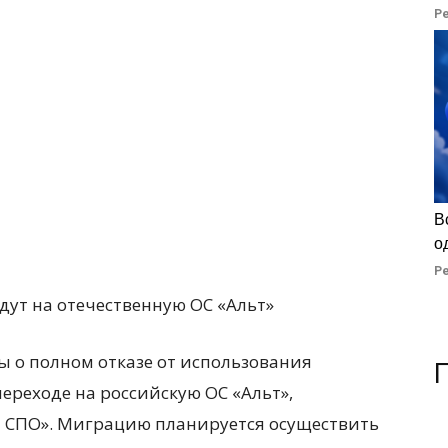
Р
В
о
Р
ы о полном отказе от использования
ереходе на российскую ОС «Альт»,
т СПО». Миграцию планируется осуществить