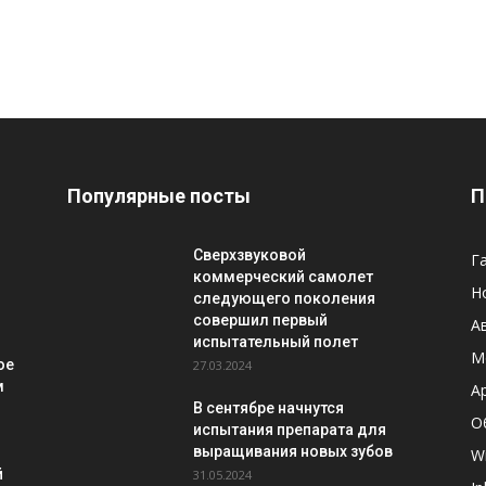
Популярные посты
П
Сверхзвуковой
Г
-
коммерческий самолет
Н
следующего поколения
совершил первый
А
испытательный полет
М
ое
27.03.2024
м
A
В сентябре начнутся
О
испытания препарата для
выращивания новых зубов
W
й
31.05.2024