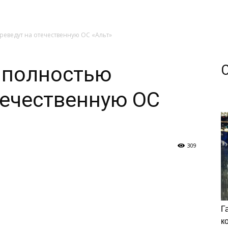
реведут на отечественную ОС «Альт»
 полностью
течественную ОС
309
Г
к