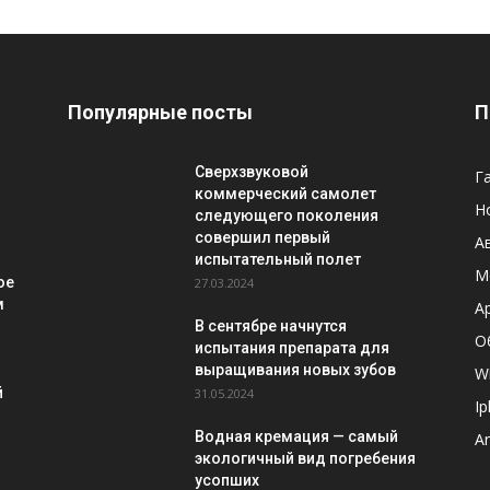
Популярные посты
П
Сверхзвуковой
Г
-
коммерческий самолет
Н
следующего поколения
совершил первый
А
испытательный полет
М
ое
27.03.2024
м
A
В сентябре начнутся
О
испытания препарата для
выращивания новых зубов
W
й
31.05.2024
I
Водная кремация — самый
A
экологичный вид погребения
усопших