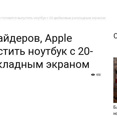
 готовится выпустить ноутбук с 20-дюймовым раскладным экраном
йдеров, Apple
тить ноутбук с 20-
кладным экраном
450
Б
н