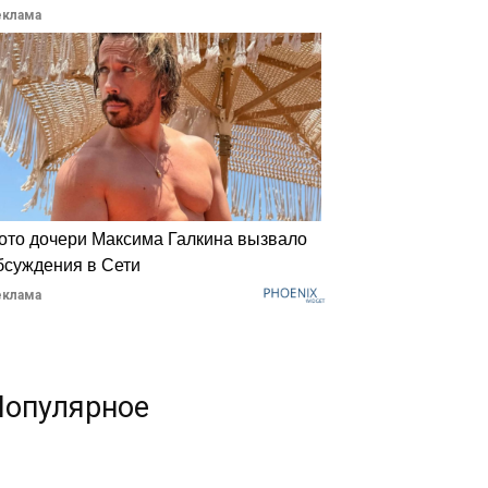
еклама
ото дочери Максима Галкина вызвало
бсуждения в Сети
еклама
Популярное