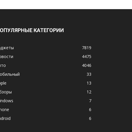
ОПУЛЯРНЫЕ КАТЕГОРИИ
аджеты
7819
овости
4475
вто
4046
обильный
33
pple
13
бзоры
12
indows
7
phone
6
ndroid
6