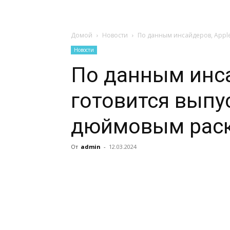
Домой
Новости
По данным инсайдеров, Apple
Новости
По данным инса
готовится выпус
дюймовым рас
От
admin
-
12.03.2024