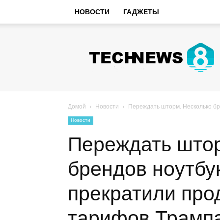
НОВОСТИ
ГАДЖЕТЫ
Hi-
Tech
Новости
sniperman.ru
Домой
Новости
Переждать шторм. Несколько бр
Новости
Переждать штор
брендов ноутбу
прекратили про
тарифов Трамп