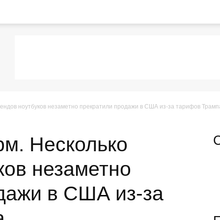
ендов ноутбуков незаметно прекратили продажи в США из-за тарифов Трамп
м. Несколько
ков незаметно
дажи в США из-за
а