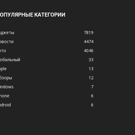
ОПУЛЯРНЫЕ КАТЕГОРИИ
аджеты
7819
овости
4474
вто
4046
обильный
33
pple
13
бзоры
12
indows
7
phone
6
ndroid
6