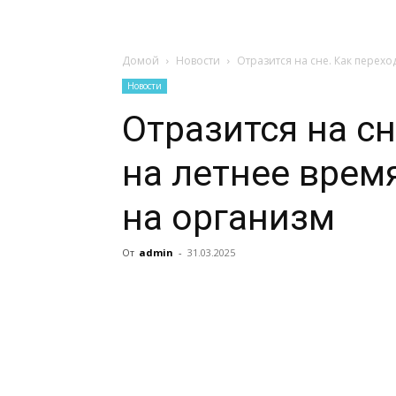
Домой
Новости
Отразится на сне. Как перехо
Новости
Отразится на сн
на летнее врем
на организм
От
admin
-
31.03.2025