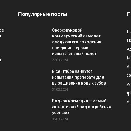
Популярные посты
П
ое
Сверхзвуковой
Г
м
коммерческий самолет
Н
следующего поколения
совершил первый
А
испытательный полет
М
й
27.03.2024
A
В сентябре начнутся
О
испытания препарата для
выращивания новых зубов
W
31.05.2024
I
Водная кремация — самый
A
экологичный вид погребения
усопших
05.09.2024