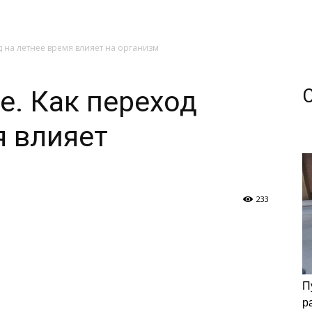
д на летнее время влияет на организм
е. Как переход
я влияет
233
П
р