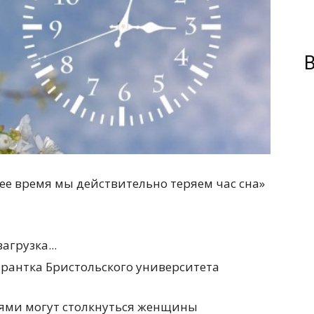
В
ее время мы действительно теряем час сна»
загрузка...
рантка Бристольского университета
ями могут столкнуться женщины