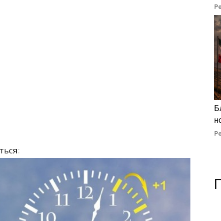
Р
Б
н
Р
ться: