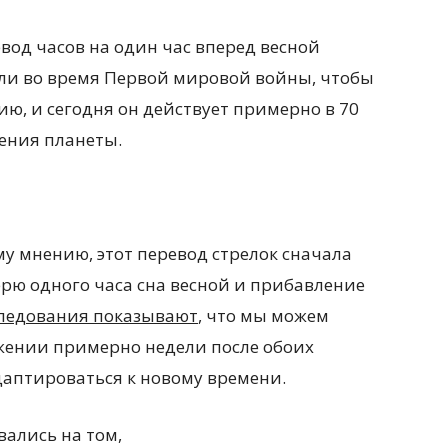
евод часов на один час вперед весной
вели во время Первой мировой войны, чтобы
ию, и сегодня он действует примерно в 70
ления планеты.
у мнению, этот перевод стрелок сначала
терю одного часа сна весной и прибавление
ледования показывают
, что мы можем
жении примерно недели после обоих
даптироваться к новому времени.
ались на том,