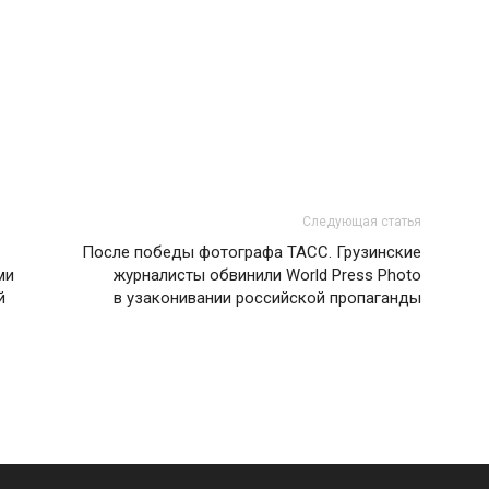
Следующая статья
После победы фотографа ТАСС. Грузинские
ми
журналисты обвинили World Press Photo
й
в узаконивании российской пропаганды