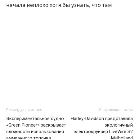
начала неплохо хотя бы узнать, что там
Предыдущая статья
Следующая статья
Экспериментальное судно
Harley-Davidson представила
«Green Pioneer» раскрывает
экологичный
сложности использования
электрокруизер LiveWire S2
аммиачного топлива
Mulholland