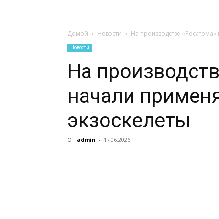
Домой
Новости
На производстве «Росатома» 
Новости
На производств
начали примен
экзоскелеты
От
admin
-
17.06.2026