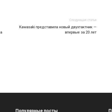
Следующая статья
Kawasaki представила новый двухтактник —
на
впервые за 20 лет
Популярные посты
П