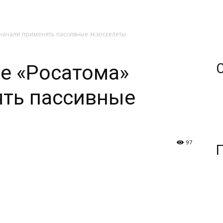
начали применять пассивные экзоскелеты
е «Росатома»
ять пассивные
97