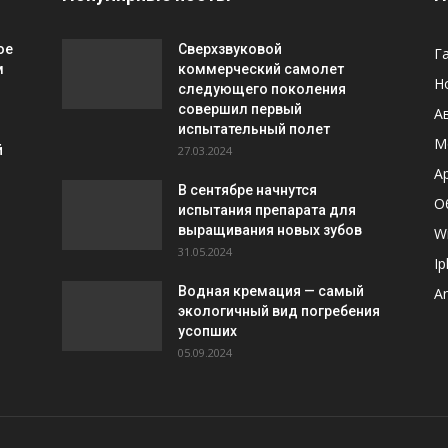
ое
Сверхзвуковой
Г
м
коммерческий самолет
Н
следующего поколения
совершил первый
А
испытательный полет
М
й
27.03.2024
A
В сентябре начнутся
О
испытания препарата для
выращивания новых зубов
W
31.05.2024
I
Водная кремация — самый
A
экологичный вид погребения
усопших
05.09.2024