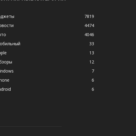
аджеты
7819
овости
4474
вто
4046
обильный
33
pple
13
бзоры
12
indows
7
phone
6
ndroid
6