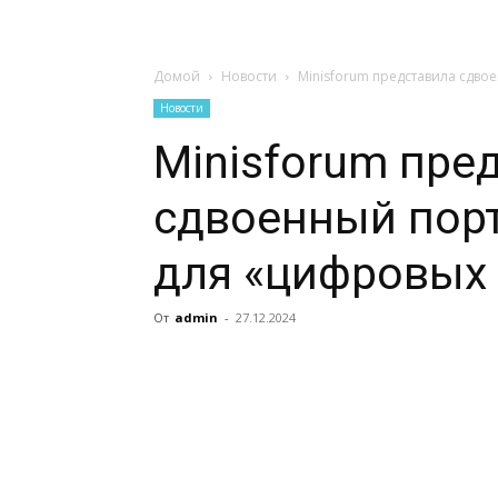
Домой
Новости
Minisforum представила сдв
Новости
Minisforum пре
сдвоенный пор
для «цифровых
От
admin
-
27.12.2024