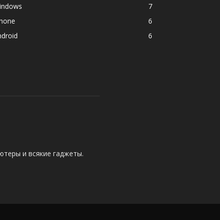
indows
7
phone
6
ndroid
6
ютеры и всякие гаджеты.