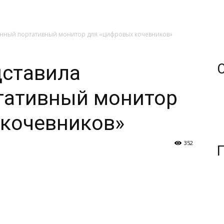
оенный портативный монитор для «цифровых кочевников»
дставила
тативный монитор
 кочевников»
352