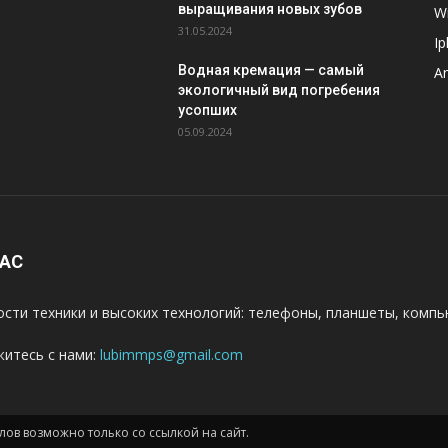
выращивания новых зубов
W
31.05.2024
I
-
Водная кремация — самый
A
экологичный вид погребения
усопших
05.09.2024
НАС
сти техники и высоких технологий: телефоны, планшеты, компь
итесь с нами:
lubimmps@gmail.com
ов возможно только со ссылкой на сайт.