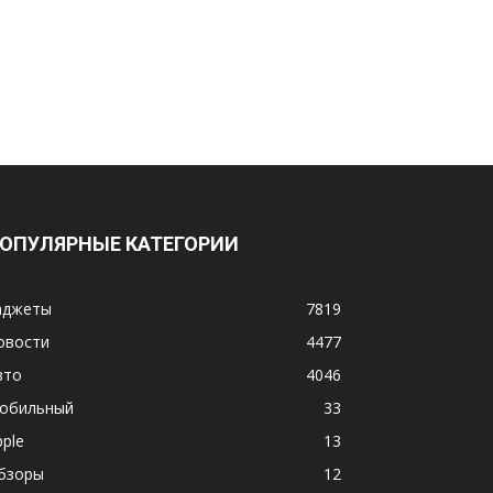
ОПУЛЯРНЫЕ КАТЕГОРИИ
аджеты
7819
овости
4477
вто
4046
обильный
33
pple
13
бзоры
12