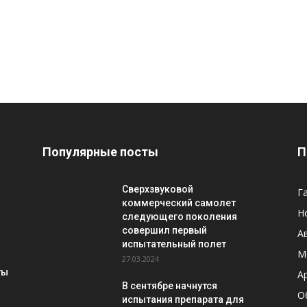
Популярные посты
П
Сверхзвуковой
Г
коммерческий самолет
Н
следующего поколения
совершил первый
А
испытательный полет
М
27.03.2024
ты
A
В сентябре начнутся
О
испытания препарата для