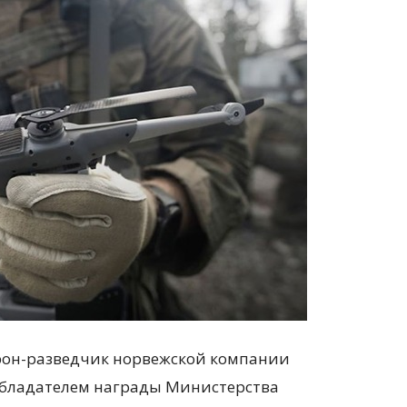
рон-разведчик норвежской компании
л обладателем награды Министерства