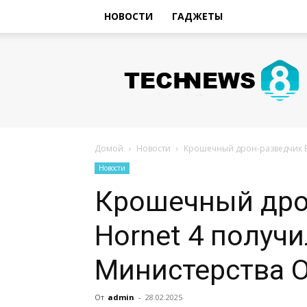
НОВОСТИ
ГАДЖЕТЫ
Hi-
Tech
Новости
sniperman.ru
Домой
Новости
Крошечный дрон-разведчик B
Новости
Крошечный дрон
Hornet 4 получи
Министерства 
От
admin
-
28.02.2025