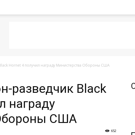
lack Hornet 4 получил награду Министерства Обороны США
-разведчик Black
л награду
Обороны США
652