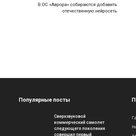
В ОС «Аврора» собираются добавить
отечественную нейросеть
Популярные посты
П
Сверхзвуковой
Г
-
коммерческий самолет
Н
следующего поколения
совершил первый
А