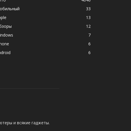
обильный
33
pple
13
бзоры
12
indows
7
phone
6
ndroid
6
ютеры и всякие гаджеты.