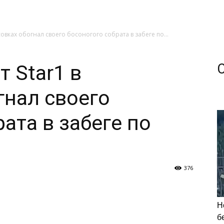
совках обогнал своего босоногого собрата в забеге по...
 Star1 в
гнал своего
ата в забеге по
376
Н
б