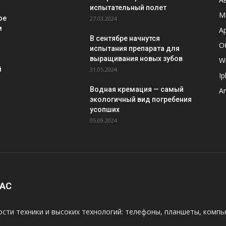
испытательный полет
М
ое
27.03.2024
м
A
В сентябре начнутся
О
испытания препарата для
выращивания новых зубов
W
й
31.05.2024
I
Водная кремация — самый
A
экологичный вид погребения
усопших
05.09.2024
НАС
сти техники и высоких технологий: телефоны, планшеты, компь