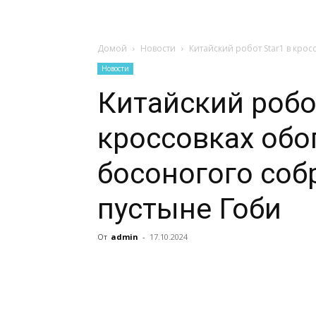
Домой
Новости
Китайский робот Star1 в крос
Новости
Китайский робот
кроссовках обо
босоногого собр
пустыне Гоби
От
admin
-
17.10.2024