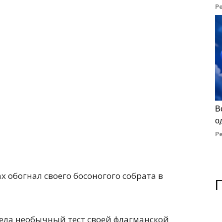
Р
В
о
Р
вела необычный тест своей флагманской