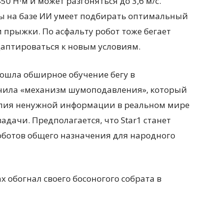
 Н⋅м и может разгоняться до 3,6 м/с.
ы на базе ИИ умеет подбирать оптимальный
и прыжки. По асфальту робот тоже бегает
даптироваться к новым условиям.
ошла обширное обучение бегу в
учила «механизм шумоподавления», который
илия ненужной информации в реальном мире
адачи. Предполагается, что Star1 станет
ботов общего назначения для народного