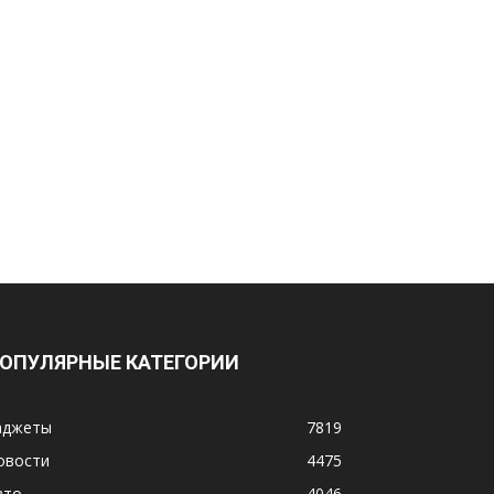
ОПУЛЯРНЫЕ КАТЕГОРИИ
аджеты
7819
овости
4475
вто
4046