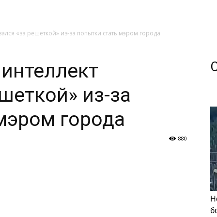
зался «за решеткой» из-за попытки стать мэром города
 интеллект
ешеткой» из-за
мэром города
880
Н
б