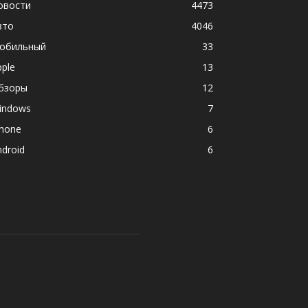
овости
4473
вто
4046
обильный
33
pple
13
бзоры
12
indows
7
phone
6
ndroid
6