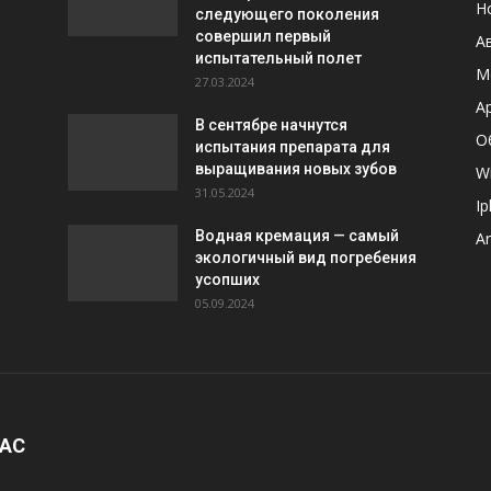
Н
следующего поколения
совершил первый
А
испытательный полет
М
27.03.2024
A
В сентябре начнутся
О
испытания препарата для
выращивания новых зубов
W
31.05.2024
I
Водная кремация — самый
A
экологичный вид погребения
усопших
05.09.2024
НАС