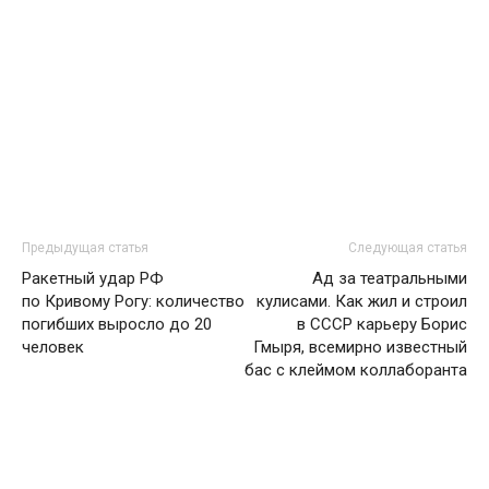
Предыдущая статья
Следующая статья
Ракетный удар РФ
Ад за театральными
по Кривому Рогу: количество
кулисами. Как жил и строил
погибших выросло до 20
в СССР карьеру Борис
человек
Гмыря, всемирно известный
бас с клеймом коллаборанта