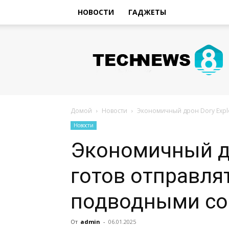
НОВОСТИ
ГАДЖЕТЫ
Hi-
Tech
Новости
sniperman.ru
Домой
Новости
Экономичный дрон Dory Explo
Новости
Экономичный др
готов отправлят
подводными с
От
admin
-
06.01.2025