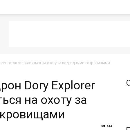
rer готов отправляться на охоту за подводными сокровищами
он Dory Explorer
ься на охоту за
окровищами
414