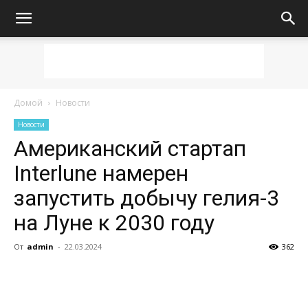
Домой
Новости
Новости
Американский стартап
Interlune намерен
запустить добычу гелия-3
на Луне к 2030 году
От
admin
-
22.03.2024
362