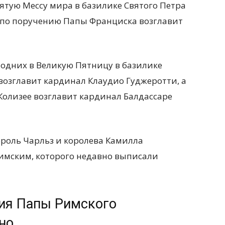
ятую Мессу мира в базилике Святого Петра
по поручению Папы
Франциска
возглавит
подних в Великую Пятницу в базилике
возглавит кардинал Клаудио Гуджеротти
, а
Колизее возглавит кардинал Балдассаре
ороль Чарльз и королева Камилла
имским, которого недавно выписали
ция Папы Римского
но