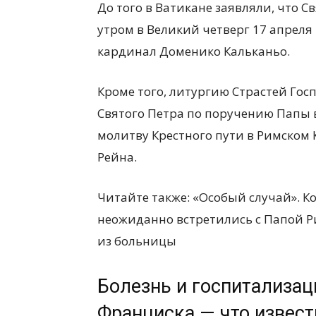
До того
в Ватикане заяв
ляли,
что Св
утром в Великий четверг
17 апреля
кардинал Доменико Кальканьо.
Кроме того, л
итургию Страстей Гос
Святого Петра по поручению Папы 
м
олитву Крестного пути в Римском 
Рейна.
Читайте также: «Особый случай». К
неожиданно встретились с Папой Р
из больницы
Болезнь и госпитализа
Франциска — что извест