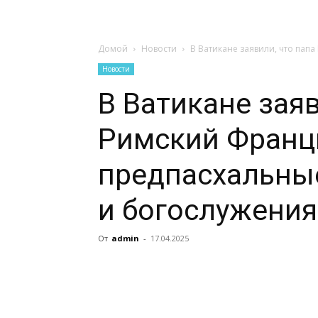
Домой
Новости
В Ватикане заявили, что пап
Новости
В Ватикане заяв
Римский Франци
предпасхальны
и богослужения
От
admin
-
17.04.2025