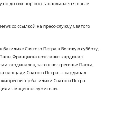
у он до сих пор восстанавливается после
 News
со сс
ылкой на пресс-службу Святого
в базилике Святого Петра в Великую субботу,
 Папы Франциска возглавит кардинал
ии кардиналов, зато в воскресенье Пасхи,
 на площади Святого Петра — кардинал
хипресвитер базилики Святого Петра.
щил
и священнослужители
.