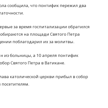
тола сообщила, что понтифик пережил два
таточности.
ервые за время госпитализации обратился
собираются на площади Святого Петра
щении поблагодарил их за молитвы.
ан из больницы
, а
10 апреля
понтифик
бор Святого Петра в Ватикане.
глава католической церкви прибыл в собор
й
посетителям.