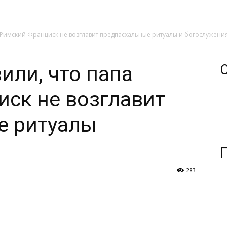
а Римский Франциск не возглавит предпасхальные ритуалы и богослужени
или, что папа
ск не возглавит
е ритуалы
283