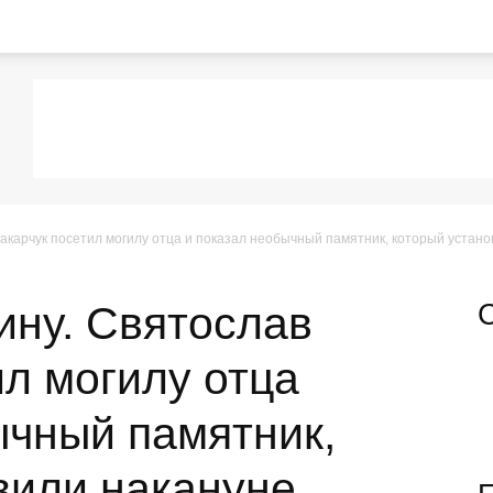
акарчук посетил могилу отца и показал необычный памятник, который установ
ину. Святослав
ил могилу отца
ычный памятник,
вили накануне