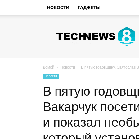
НОВОСТИ
ГАДЖЕТЫ
Hi-
Tech
Новости
sniperman.ru
Домой
Новости
В пятую годовщину. Святослав В
Новости
В пятую годовщ
Вакарчук посет
и показал необ
который устано