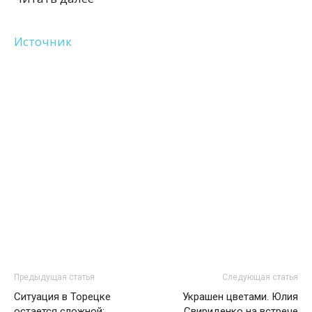
Источник
Предыдущая статья
Следующая статья
Ситуация в Торецке
Украшен цветами. Юлия
остается сложной:
Свириденко на встрече