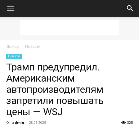
Домой
Новости
Новости
Трамп предупредил.
Американским
автопроизводителям
запретили повышать
цены — WSJ
От
admin
-
28.03.2025
325