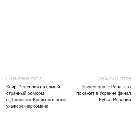
Предыдущая статья
Следующая статья
Квир. Рецензия на самый
Барселона — Реал: кто
странный ромком
покажет в Украине финал
с Дэниелом Крейгом в роли
Кубка Испании
ухажера-наркомана