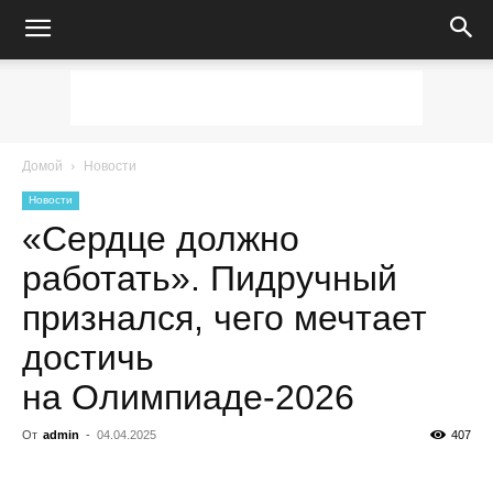
Домой
Новости
Новости
«Сердце должно
работать». Пидручный
признался, чего мечтает
достичь
на Олимпиаде-2026
От
admin
-
04.04.2025
407