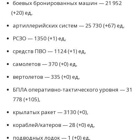
боевых бронированных машин — 21 952
(
+20) ед,
артиллерийских систем — 25 730
(
+67) ед,
РСЗО — 1350
(
+1) ед,
средств ПВО — 1124
(
+1) ед,
самолетов — 370
(
+0) ед,
вертолетов — 335
(
+0) ед,
БПЛА оперативно-тактического уровня — 31
778
(
+105),
крылатых ракет — 3130
(
+0),
кораблей/катеров — 28
(
+0) ед,
подводных лодок — 1
(
+0) ед,