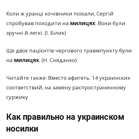
Коли ж уранці кочівники поїхали, Сергій
спробував походити на
милицях
. Вони були
зручні й легкі.
(
І. Білик)
Ще двоє пацієнтів чергового травмпункту були
на
милицях
.
(
Н. Сняданко)
Читайте также: Вместо афигеть. 14 украинских
соответствий, на замену распространенному
суржику
Как правильно на украинском
носилки