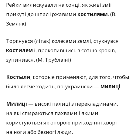
Рейки вилискували на сонці, як живі змії,
прикуті до шпал іржавими
костилями
.
(
В.
Земляк)
Торкнувся
(
літак) колесами землі, стукнувся
костилем
і, прокотившись з сотню кроків,
зупинився.
(
М. Трублаїні)
Костыли
, которые применяют, для того, чтобы
было легче ходить, по-украински —
милиці
.
Милиці
— високі палиці з перекладинами,
на які спираються пахвами і якими
користуються як опорою при ходінні хворі
на ноги або безногі люди.