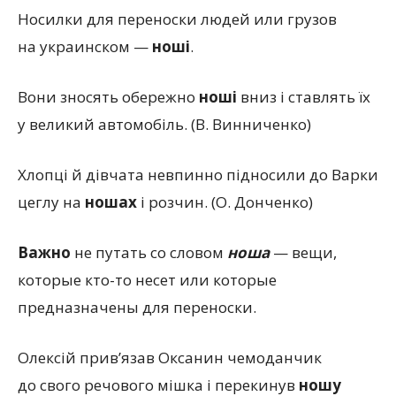
Носилки для переноски людей или грузов
на украинском —
ноші
.
Вони зносять обережно
ноші
вниз і ставлять їх
у великий автомобіль.
(
В. Винниченко)
Хлопці й дівчата невпинно підносили до Варки
цеглу на
ношах
і розчин.
(
О. Донченко)
Важно
не путать со словом
ноша
— вещи,
которые кто-то несет или которые
предназначены для переноски.
Олексій прив’язав Оксанин чемоданчик
до свого речового мішка і перекинув
ношу