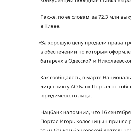
конкуренции победная ставка вырос
Также, по ее словам, за 72,3 млн 
в Киеве.
«
За хорошую цену продали права тр
в обеспечении по которым оформле
батареях в Одесской и Николаевско
Как сообщалось, в марте Национал
лицензию у АО Банк Портал по соб
юридического лица.
Нацбанк напомнил, что 16 сентябр
Портал Игорь Колосницын принял 
этим банком банковской деятельно