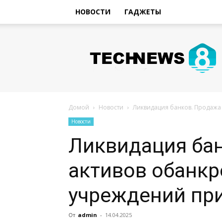
НОВОСТИ
ГАДЖЕТЫ
Hi-
Tech
Новости
sniperman.ru
Домой
Новости
Ликвидация банков. Продажа
Новости
Ликвидация ба
активов обанк
учреждений при
От
admin
-
14.04.2025