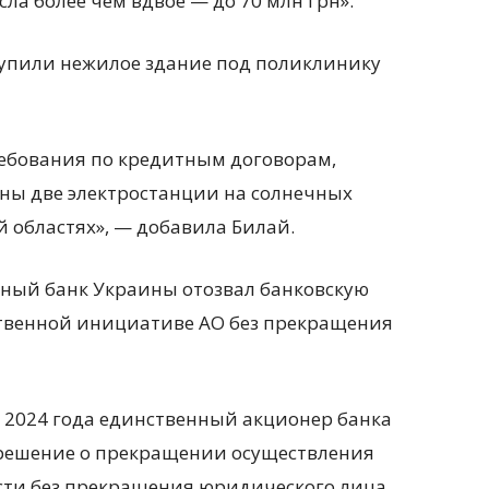
ла более чем вдвое — до 70 млн грн».
выкупили нежилое здание под поликлинику
ебования по кредитным договорам,
ны две электростанции на солнечных
й областях», — добавила Билай.
ьный банк Украины отозвал банковскую
ственной инициативе АО без прекращения
я 2024 года единственный акционер банка
решение о прекращении осуществления
сти без прекращения юридического лица,