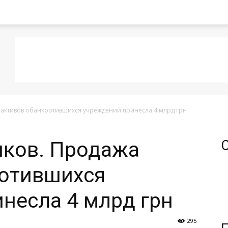
 активов обанкротившихся учреждений принесла 4 млрд грн
нков. Продажа
ротившихся
несла 4 млрд грн
295