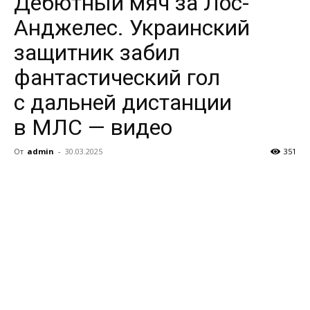
Дебютный мяч за Лос-
Анджелес. Украинский
защитник забил
фантастический гол
с дальней дистанции
в МЛС — видео
От
admin
-
30.03.2025
351