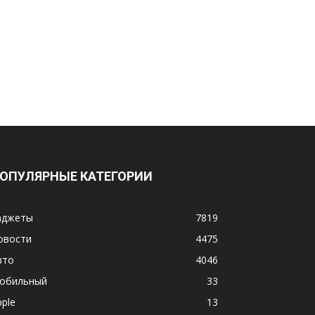
ОПУЛЯРНЫЕ КАТЕГОРИИ
аджеты
7819
овости
4475
вто
4046
обильный
33
pple
13