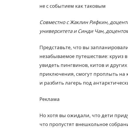
не с событием как таковым
Совместно с
Жаклин Рифкин
, д
оцент
университет
а и
Синди Чан
, д
оцент
о
Представьте, что вы запланировали
незабываемое путешествие: круиз 
увидеть пингвинов, китов и други
приключения, смогут проплыть на к
и разбить лагерь под антарктическ
Реклама
Но хотя вы ожидали, что дети приду
что пропустят внешкольное собрани