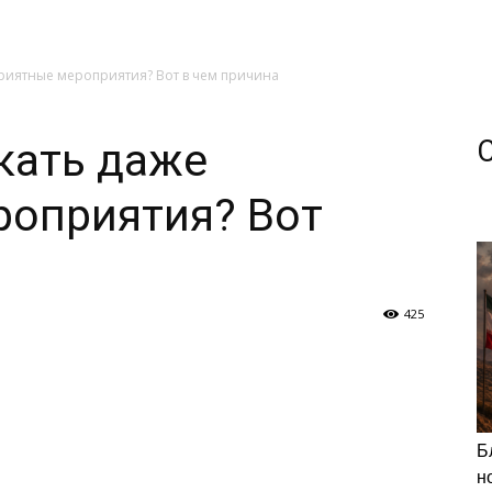
приятные мероприятия? Вот в чем причина
кать даже
роприятия? Вот
425
Б
н