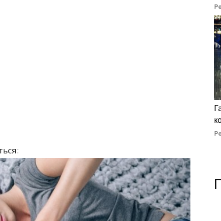
Р
Г
к
Р
ься: