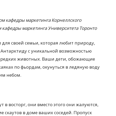
ом
кафедры маркетинга Корнеллск
ого
м
кафедры маркетинга
У
ниверситет
а Торонто
 для своей семьи, которая любит природу,
в Антарктиду с уникальной возможностью
х редких животных. Ваши дети, обожающие
аяках по фьордам, окунуться в ледяную воду
им небом.
т в восторг, они вместо этого они жалуются,
е скаутов в доме ваших соседей. Пропуск