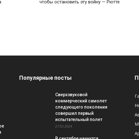
а
чтобы остановить эту войну — Рютте
Популярные посты
П
Сверхзвуковой
Г
-
коммерческий самолет
Н
следующего поколения
совершил первый
А
испытательный полет
М
ое
27.03.2024
м
A
В сентябре начнутся