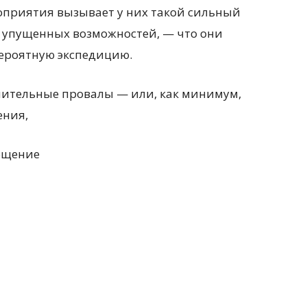
оприятия вызывает у них такой сильный
ом упущенных возможностей, — что они
вероятную экспедицию.
шительные провалы — или, как минимум,
ения,
бщение